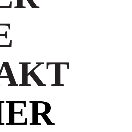
E
AKT
MER