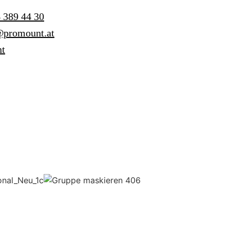
 389 44 30
@promount.at
t